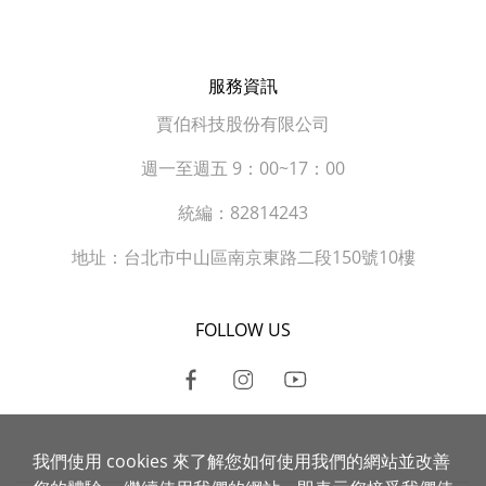
聯絡我們
服務資訊
賈伯科技股份有限公司
週一至週五 9：00~17：00
統編：82814243
地址：台北市中山區南京東路二段150號10樓
FOLLOW US
我們使用 cookies 來了解您如何使用我們的網站並改善